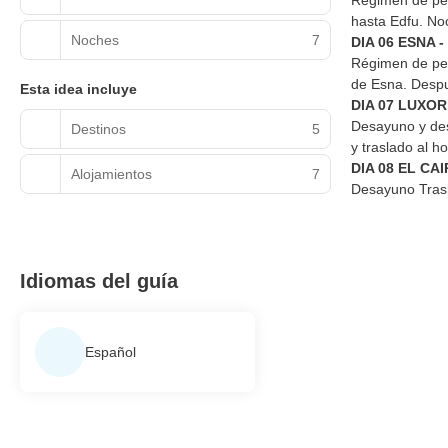
Régimen de pen
hasta Edfu. No
Noches
7
DIA 06 ESNA 
Régimen de pen
de Esna. Despu
Esta idea incluye
DIA 07 LUXOR
Desayuno y dese
Destinos
5
y traslado al ho
DIA 08 EL CAI
Alojamientos
7
Desayuno Trasl
Idiomas del guía
Español