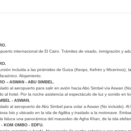
RO.
puerto internacional de El Cairo. Trámites de visado, inmigración y ad
RO.
sión incluida a las pirámides de Guiza (Keops, Kefrén y Micerinos), la e
faraónico. Alojamiento.
IRO – ASWAN - ABU SIMBEL.
ado al aeropuerto para salir en avión hacia Abú Simbel vía Aswan (No 
do al hotel. Por la noche asistencia al espectáculo de luz y sonido en 
IMBEL - ASWAN.
ado al aeropuerto de Abú Simbel para volar a Aswan (No incluido). Al l
iosa Isis y ubicado en la isla de Agilika y traslado a la motonave. Emba
la faluca una panorámica del mausoleo de Agha Khan, de la isla elefan
 - KOM OMBO - EDFU.