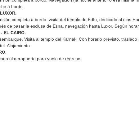
sión completa a bordo. Navegación (la noche anterior o esa misma m
che a bordo.
- LUXOR.
sión completa a bordo. visita del templo de Edfu, dedicado al dios Ho
és de pasar la esclusa de Esna, navegación hasta Luxor. Según horario
 - EL CAIRO.
mbarque. Visita al templo del Karnak, Con horario previsto, traslado a
tel. Alojamiento.
RO.
ado al aeropuerto para vuelo de regreso.