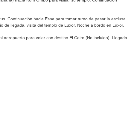
añana) hacia Kom Ombo para visitar su templo. Continuación
rus. Continuación hacia Esna para tomar turno de pasar la esclusa
 de llegada, visita del templo de Luxor. Noche a bordo en Luxor.
l aeropuerto para volar con destino El Cairo (No incluido). Llegada