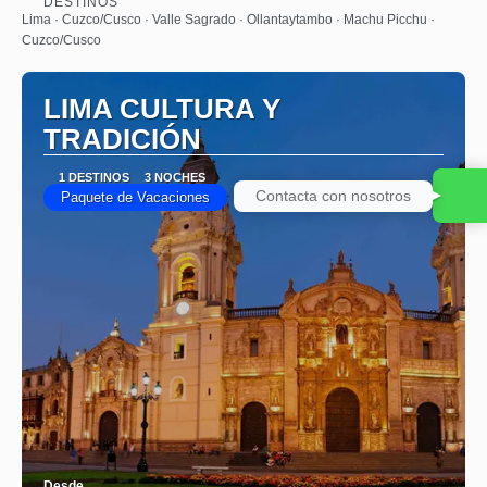
DESTINOS
Ver
Lima · Cuzco/Cusco · Valle Sagrado · Ollantaytambo · Machu Picchu ·
Cuzco/Cusco
LIMA CULTURA Y
TRADICIÓN
1 DESTINOS
3 NOCHES
Contacta con nosotros
Paquete de Vacaciones
Desde