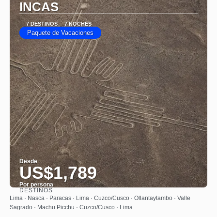
INCAS
7 DESTINOS
7 NOCHES
Paquete de Vacaciones
Desde
US$1,789
Por persona
DESTINOS
Ver
Lima · Nasca · Paracas · Lima · Cuzco/Cusco · Ollantaytambo · Valle
Sagrado · Machu Picchu · Cuzco/Cusco · Lima