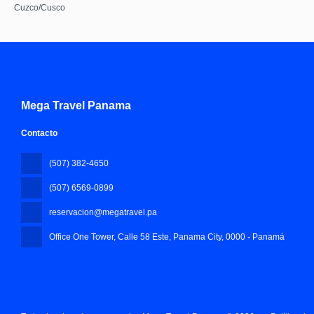
Cuzco/Cusco
Mega Travel Panama
Contacto
(507) 382-4650
(507) 6569-0899
reservacion@megatravel.pa
Office One Tower, Calle 58 Este, Panama City
, 0000 - Panamá