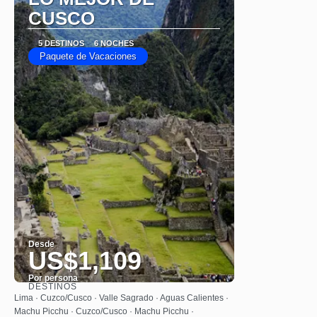
CUSCO
5 DESTINOS
6 NOCHES
Paquete de Vacaciones
Desde
US$1,109
Por persona
DESTINOS
Ver
Lima · Cuzco/Cusco · Valle Sagrado · Aguas Calientes ·
Machu Picchu · Cuzco/Cusco · Machu Picchu ·