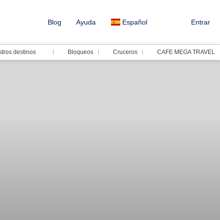
Blog
Ayuda
Español
Entrar
tros destinos
Bloqueos
Cruceros
CAFE MEGA TRAVEL